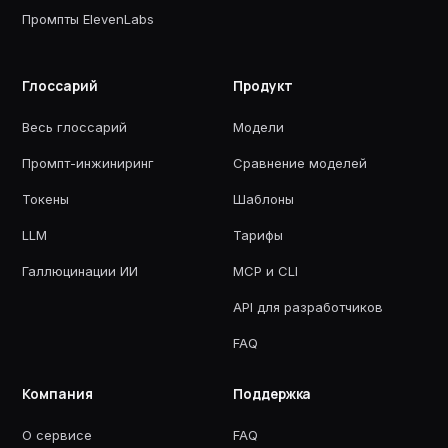
Промпты ElevenLabs
Глоссарий
Продукт
Весь глоссарий
Модели
Промпт-инжиниринг
Сравнение моделей
Токены
Шаблоны
LLM
Тарифы
Галлюцинации ИИ
MCP и CLI
API для разработчиков
FAQ
Компания
Поддержка
О сервисе
FAQ