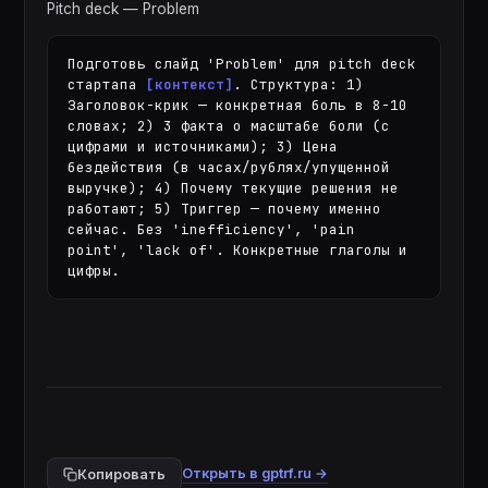
Pitch deck — Problem
Подготовь слайд 'Problem' для pitch deck 
стартапа 
[контекст]
. Структура: 1) 
Заголовок-крик — конкретная боль в 8-10 
словах; 2) 3 факта о масштабе боли (с 
цифрами и источниками); 3) Цена 
бездействия (в часах/рублях/упущенной 
выручке); 4) Почему текущие решения не 
работают; 5) Триггер — почему именно 
сейчас. Без 'inefficiency', 'pain 
point', 'lack of'. Конкретные глаголы и 
цифры.
Открыть в gptrf.ru →
Копировать