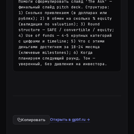
Помоги сформулировать слайд 'The Ask' — 
финальный слайд pitch deck. Структура: 
1) Сколько привлекаем (в долларах или 
рублях); 2) В обмен на сколько % equity 
(валидация по valuation); 3) Round 
structure — SAFE / convertible / equity; 
4) Use of funds — 4-5 крупных категорий 
с цифрами и timeline; 5) Что с этими 
деньгами достигнем за 18-24 месяца 
(ключевые milestones); 6) Когда 
планируем следующий раунд. Тон — 
уверенный, без давления на инвестора.
Открыть в gptrf.ru →
Копировать