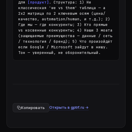
для 
[продукт]
. Структура: 1) Не 
классическая 'we vs them' таблица — а 
2x2 матрица по 2 ключевым осям (цена/
качество, automation/human, и т.д.); 2) 
Где мы — где конкуренты; 3) Кто прямые 
vs косвенные конкуренты; 4) Наши 3 моата 
(защищаемые преимущества — данные / сеть 
/ технология / бренд); 5) Что произойдёт 
если Google / Microsoft зайдут в нишу. 
Тон — уверенный, не оборонительный.
Открыть в gptrf.ru →
Копировать