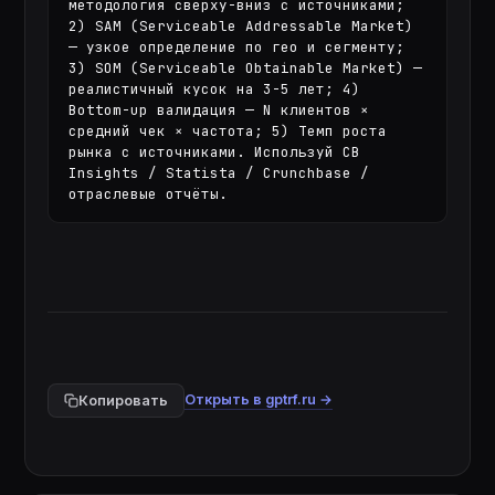
методология сверху-вниз с источниками; 
2) SAM (Serviceable Addressable Market) 
— узкое определение по гео и сегменту; 
3) SOM (Serviceable Obtainable Market) — 
реалистичный кусок на 3-5 лет; 4) 
Bottom-up валидация — N клиентов × 
средний чек × частота; 5) Темп роста 
рынка с источниками. Используй CB 
Insights / Statista / Crunchbase / 
отраслевые отчёты.
Открыть в gptrf.ru →
Копировать