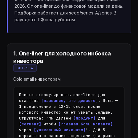
2026. От one-liner до финансовой модели за день.
Подборка работает для seed/series-A/series-B
раундов в РФ и за рубежом.
1
.
One-liner для холодного инбокса
инвестора
GPT-5.4
Cold email инвесторам
Помоги сформулировать one-liner для 
стартапа 
[название, что делаете]
. Цель — 
1 предложение в 12-15 слов, после 
которого инвестор хочет узнать больше. 
Структура: 'Мы делаем 
[продукт]
 для 
[сегмент]
 чтобы 
[главная боль клиента]
через 
[уникальный механизм]
'. Дай 5 
вариантов с разными акцентами (на рынок 