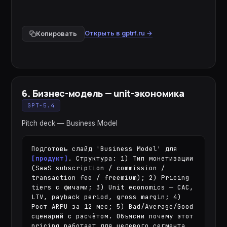
Открыть в gptrf.ru →
Копировать
6
.
Бизнес-модель — unit-экономика
GPT-5.4
Pitch deck — Business Model
Подготовь слайд 'Business Model' для 
[продукт]
. Структура: 1) Тип монетизации 
(SaaS subscription / commission / 
transaction fee / freemium); 2) Pricing 
tiers с фичами; 3) Unit economics — CAC, 
LTV, payback period, gross margin; 4) 
Рост ARPU за 12 мес; 5) Bad/Average/Good 
сценарий с расчётом. Объясни почему этот 
pricing работает для целевого сегмента.