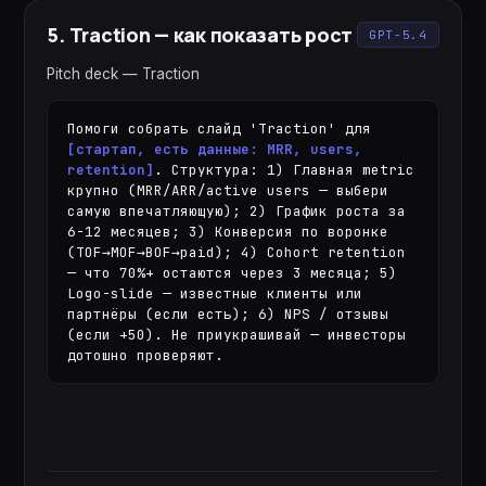
5
.
Traction — как показать рост
GPT-5.4
Pitch deck — Traction
Помоги собрать слайд 'Traction' для 
[стартап, есть данные: MRR, users, 
retention]
. Структура: 1) Главная metric 
крупно (MRR/ARR/active users — выбери 
самую впечатляющую); 2) График роста за 
6-12 месяцев; 3) Конверсия по воронке 
(TOF→MOF→BOF→paid); 4) Cohort retention 
— что 70%+ остаются через 3 месяца; 5) 
Logo-slide — известные клиенты или 
партнёры (если есть); 6) NPS / отзывы 
(если +50). Не приукрашивай — инвесторы 
дотошно проверяют.