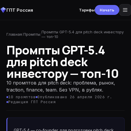
ГПТ Россия
Тарифы
Начать
Промпты GPT-5.4 для pitch deck инвестору
Главная
/
Промпты
/
— топ-10
Промпты GPT-5.4
для pitch deck
инвестору — топ-10
10 промптов для pitch deck: проблема, рынок,
traction, finance, team. Без VPN, в рублях.
10
промптов
Опубликовано 26 апреля 2026 г.
Редакция ГПТ Россия
GPT-5.4 — co-founder для подготовки pitch deck