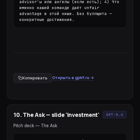
advisor'ы или ангелы (если есть); 4) Что 
именно нашей команде даёт unfair 
advantage в этой нише. Без буллщита — 
конкретные достижения.
Открыть в gptrf.ru →
Копировать
10
.
The Ask — slide 'Investment'
GPT-5.4
Pitch deck — The Ask