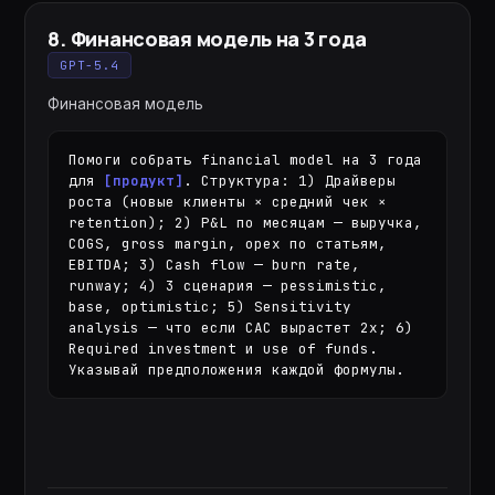
8
.
Финансовая модель на 3 года
GPT-5.4
Финансовая модель
Помоги собрать financial model на 3 года 
для 
[продукт]
. Структура: 1) Драйверы 
роста (новые клиенты × средний чек × 
retention); 2) P&L по месяцам — выручка, 
COGS, gross margin, opex по статьям, 
EBITDA; 3) Cash flow — burn rate, 
runway; 4) 3 сценария — pessimistic, 
base, optimistic; 5) Sensitivity 
analysis — что если CAC вырастет 2x; 6) 
Required investment и use of funds. 
Указывай предположения каждой формулы.