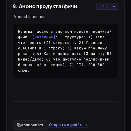
9
.
Анонс продукта/фичи
GPT-5.4
Product launches
Напиши письмо с анонсом нового продукта/
фичи '
[название]
'. Структура: 1) Тема — 
что нового (40 символов); 2) Главное 
обещание в 1 строку; 3) Какую проблему 
решает; 4) Как использовать (3 шага); 5) 
Видео/демо; 6) Что доступно подписчикам 
бесплатно/со скидкой; 7) CTA. 200-300 
слов.
Открыть в gptrf.ru →
Копировать