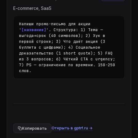
E-commerce, SaaS
Напиши промо-письмо для акции 
'
[название]
'. Структура: 1) Тема — 
выгода+срок (40 символов); 2) Хук в 
первой строке; 3) Что даёт акция (3 
буллета с цифрами); 4) Социальное 
доказательство (1 short quote); 5) FAQ 
из 3 вопросов; 6) Чёткий CTA с urgency; 
7) PS — ограничение по времени. 150-250 
слов.
Открыть в gptrf.ru →
Копировать