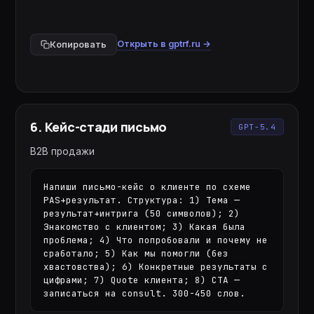
Открыть в gptrf.ru →
Копировать
6
.
Кейс-стади письмо
GPT-5.4
B2B продажи
Напиши письмо-кейс о клиенте по схеме 
PAS+результат. Структура: 1) Тема — 
результат+интрига (50 символов); 2) 
Знакомство с клиентом; 3) Какая была 
проблема; 4) Что попробовали и почему не 
сработало; 5) Как мы помогли (без 
хвастовства); 6) Конкретные результаты с 
цифрами; 7) Quote клиента; 8) CTA — 
записаться на consult. 300-450 слов.