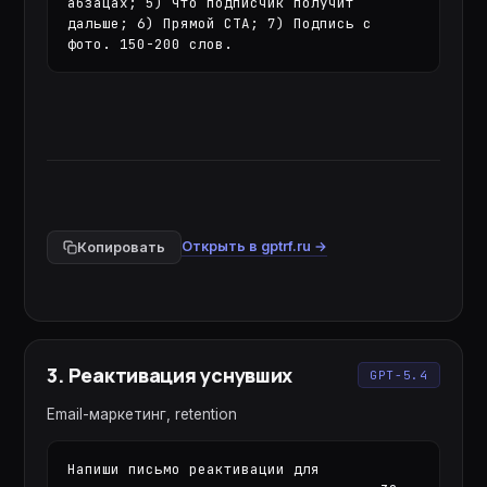
абзацах; 5) Что подписчик получит 
дальше; 6) Прямой CTA; 7) Подпись с 
фото. 150-200 слов.
Открыть в gptrf.ru →
Копировать
3
.
Реактивация уснувших
GPT-5.4
Email-маркетинг, retention
Напиши письмо реактивации для 