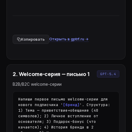
Открыть в gptrf.ru →
Копировать
2
.
Welcome-серия — письмо 1
GPT-5.4
B2B/B2C welcome-серии
Напиши первое письмо welcome-серии для 
нового подписчика '
[бренд]
'. Структура: 
1) Тема — приветствие+обещание (40 
символов); 2) Личное вступление от 
основателя; 3) Подарок-бонус (что 
качается); 4) История бренда в 2 