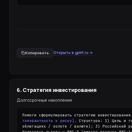
Открыть в gptrf.ru →
Копировать
6
.
Стратегия инвестирования
Долгосрочные накопления
Помоги сформулировать стратегию инвестирования
толерантность к риску]
. Структура: 1) Цель и г
облигациях / золоте / валюте); 3) Российский р
Налоговые льготы — ИИС-3 (вместо прежних ИИС-1