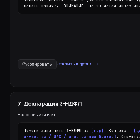
делать новичку. ВНИМАНИЕ: не является инвестиц
Открыть в gptrf.ru →
Копировать
7
.
Декларация 3-НДФЛ
Налоговый вычет
Помоги заполнить 3-НДФЛ за 
[год]
. Контекст: 
[д
имущества / ИИС / иностранный брокер]
. Структу