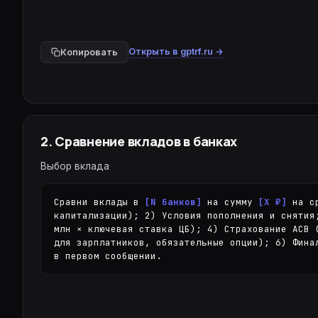
DeepSeek V3.1
164K · reasoning · код ·
Grok 4 Fast
Открыть в gptrf.ru →
Копировать
131K · быстрый · бюджетн
2
.
Сравнение вкладов в банках
Выбор вклада
Сравни вклады в 
[N банков]
 на сумму 
[X ₽]
 на с
капитализации); 2) Условия пополнения и снятия
млн × ключевая ставка ЦБ); 4) Страхование АСВ 
для зарплатников, обязательные опции); 6) Фина
в первом сообщении.