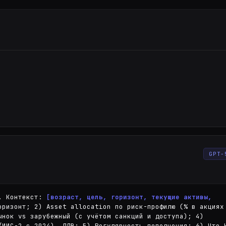
GPT-
. Контекст: 
[возраст, цель, горизонт, текущие активы, 
оризонт; 2) Asset allocation по риск-профилю (% в акциях 
ынок vs зарубежный (с учётом санкций и доступа); 4) 
/ИИС-2 с 2024), ЛДВ; 5) Регулярность пополнения; 6) Что Н