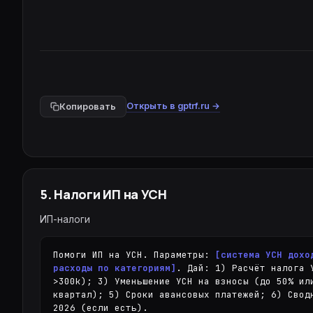
Открыть в gptrf.ru →
Копировать
5
.
Налоги ИП на УСН
ИП-налоги
Помоги ИП на УСН. Параметры: 
[система УСН дохо
расходы по категориям]
. Дай: 1) Расчёт налога 
>300k); 3) Уменьшение УСН на взносы (до 50% ил
квартал); 5) Сроки авансовых платежей; 6) Свод
2026 (если есть).