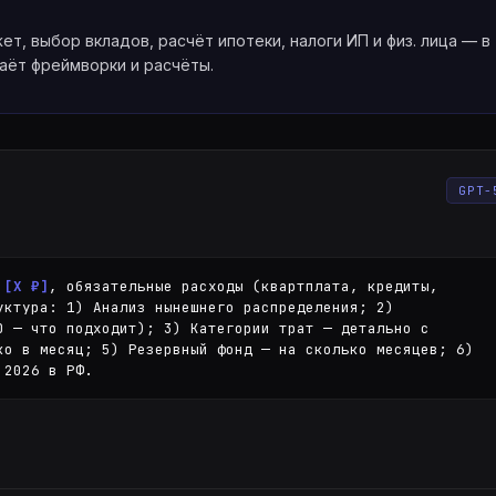
льный
т, выбор вкладов, расчёт ипотеки, налоги ИП и физ. лица — в
даёт фреймворки и расчёты.
· реалтайм
качественный
GPT-
 · мультимодал
 reasoning
 
[X ₽]
, обязательные расходы (квартплата, кредиты, 
уктура: 1) Анализ нынешнего распределения; 2) 
0 — что подходит); 3) Категории трат — детально с 
ко в месяц; 5) Резервный фонд — на сколько месяцев; 6) 
 2026 в РФ.
ion