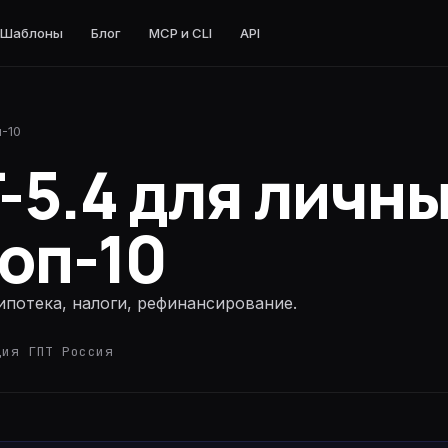
Шаблоны
Блог
MCP и CLI
API
-10
nnet · код и агенты
-5.4 для личн
в
нженерия
оп-10
код и агенты
ипотека, налоги, рефинансирование.
 код и агенты
ция ГПТ Россия
о
ты · reasoning
ильное reasoning