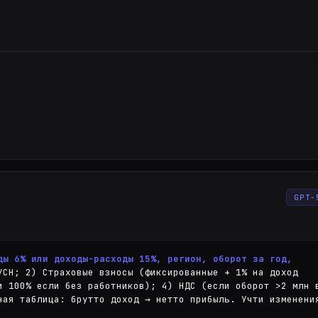
GPT-
ды 6% или доходы-расходы 15%, регион, оборот за год, 
УСН; 2) Страховые взносы (фиксированные + 1% на доход 
и 100% если без работников); 4) НДС (если оборот >2 млн в
ная таблица: брутто доход → нетто прибыль. Учти изменения