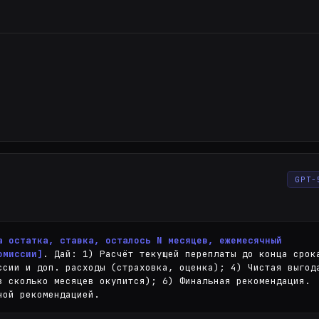
GPT-
а остатка, ставка, осталось N месяцев, ежемесячный 
омиссии]
. Дай: 1) Расчёт текущей переплаты до конца срока
ссии и доп. расходы (страховка, оценка); 4) Чистая выгод
з сколько месяцев окупится); 6) Финальная рекомендация. 
ной рекомендацией.