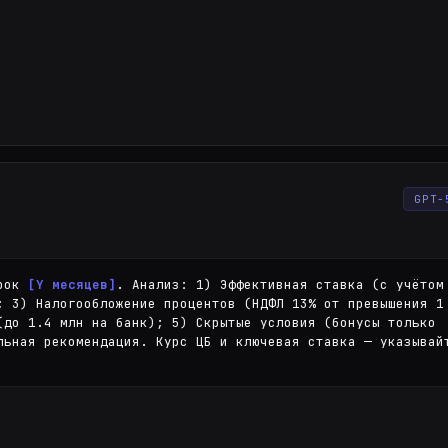
 дёшево
ый
GPT-
рок 
[Y месяцев]
. Анализ: 1) Эффективная ставка (с учётом 
; 3) Налогообложение процентов (НДФЛ 13% от превышения 1 
(до 1.4 млн на банк); 5) Скрытые условия (бонусы только 
льная рекомендация. Курс ЦБ и ключевая ставка — указывайт