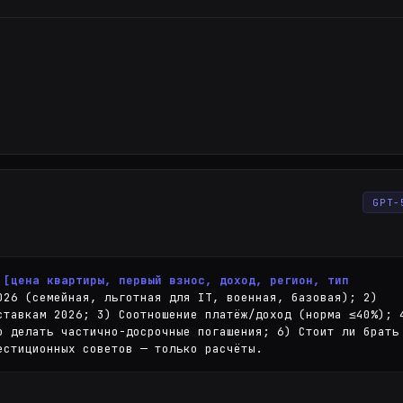
GPT-
 
[цена квартиры, первый взнос, доход, регион, тип 
026 (семейная, льготная для IT, военная, базовая); 2) 
ставкам 2026; 3) Соотношение платёж/доход (норма ≤40%); 4
о делать частично-досрочные погашения; 6) Стоит ли брать 
естиционных советов — только расчёты.