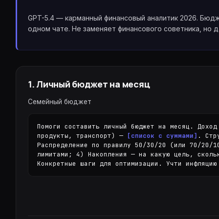
Nano Banana
Sora 2
Gemini 3.1 Pro
базовая · быстрая · 8 ₽
15 сек · 1080p · кинематограф · аудио
1M контекст · мультимода
GPT-5.4 — карманный финансовый аналитик 2026. Бюдже
одном чате. Не заменяет финансового советника, но 
Z-Image
Grok Imagine Video
Grok 4
Z
дёшево · 1 ₽ за изображение
10 сек · 720p · быстрая генерация
131K контекст · креатив 
Удаление фона
Topaz Video Upscale
Claude Sonnet 4.6
TOP
Recraft · быстро · точно · 5 ₽
апскейл видео до 4K · детализация
1M контекст · быстрый · 
1
.
Личный бюджет на месяц
Topaz Upscale
Gemini 2.5 Pro
TOP
апскейл до 4× · детализация
1M контекст · стабильный
Семейный бюджет
GPT-5.2
400K контекст · vision ·
Помоги составить личный бюджет на месяц. Доход
продукты, транспорт) — 
[список с суммами]
. Стр
Claude Haiku 4.5
Распределение по правилу 50/30/20 (или 70/20/1
200K · быстрый · код
лимитами; 4) Накопления — на какую цель, сколь
Конкретные шаги для оптимизации. Учти инфляцию
GPT-5 Mini
400K · быстрый · vision
Gemini 3 Flash
1M · очень быстрый · vis