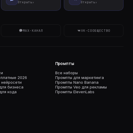
Открыть
›
Открыть
›
MAX-КАНАЛ
VK-СООБЩЕСТВО
Промпты
ги
Все наборы
платные 2026
Промпты для маркетинга
 нейросети
Промпты Nano Banana
для бизнеса
Промпты Veo для рекламы
для кода
Промпты ElevenLabs