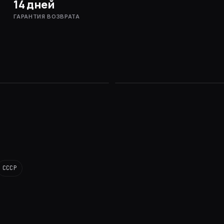
14 дней
льный
ГАРАНТИЯ ВОЗВРАТА
· реалтайм
качественный
ПОСЛЕ
 · мультимодал
 reasoning
СССР
ion