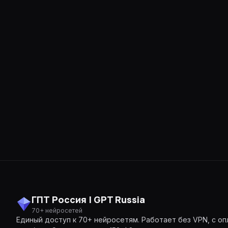
DeepSeek V3.1
164K · reasoning · код ·
Grok 4 Fast
131K · быстрый · бюджетн
ГПТ Россия | GPT Russia
70+ нейросетей
Единый доступ к 70+ нейросетям. Работает без VPN, с оп