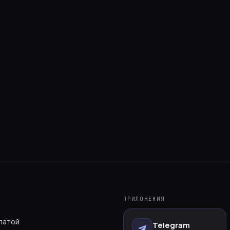
 дёшево
ый
ПРИЛОЖЕНИЯ
латой
Telegram