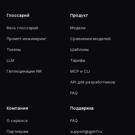
Глоссарий
Продукт
Весь глоссарий
Модели
Промпт-инжиниринг
Сравнение моделей
Токены
Шаблоны
LLM
Тарифы
Галлюцинации ИИ
MCP и CLI
API для разработчиков
FAQ
Компания
Поддержка
О сервисе
FAQ
Партнёрам
support@gptrf.ru