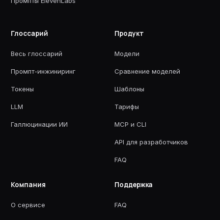
Промпты ElevenLabs
Глоссарий
Продукт
Весь глоссарий
Модели
Промпт-инжиниринг
Сравнение моделей
Токены
Шаблоны
LLM
Тарифы
Галлюцинации ИИ
MCP и CLI
API для разработчиков
FAQ
Компания
Поддержка
О сервисе
FAQ