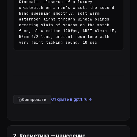
Cinematic close-up of a luxury 
wristwatch on a man's wrist, the second 
hand sweeping smoothly, soft warm 
afternoon light through window blinds 
creating slats of shadow on the watch 
face, slow motion 120fps, ARRI Alexa LF, 
50mm f/2 lens, ambient room tone with 
very faint ticking sound, 10 sec
Открыть в gptrf.ru →
Копировать
2
.
Косметика — нанесение