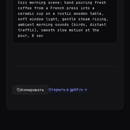
Cozy morning scene: hand pouring fresh 
coffee from a French press into a 
ceramic cup on a rustic wooden table, 
soft window light, gentle steam rising, 
ambient morning sounds (birds, distant 
traffic), smooth slow motion at the 
pour, 8 sec
Открыть в gptrf.ru →
Копировать