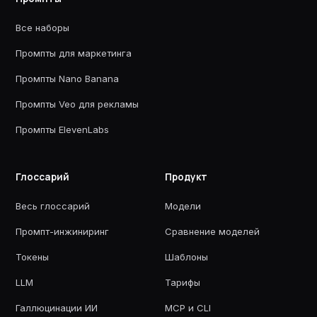
Все наборы
Промпты для маркетинга
Промпты Nano Banana
Промпты Veo для рекламы
Промпты ElevenLabs
Глоссарий
Продукт
Весь глоссарий
Модели
Промпт-инжиниринг
Сравнение моделей
Токены
Шаблоны
LLM
Тарифы
Галлюцинации ИИ
MCP и CLI