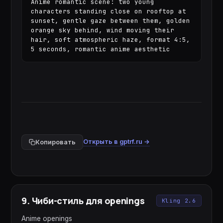
Anime romantic scene: two young 
characters standing close on rooftop at 
sunset, gentle gaze between them, golden 
orange sky behind, wind moving their 
hair, soft atmospheric haze, format 4:5, 
5 seconds, romantic anime aesthetic
Открыть в gptrf.ru →
Копировать
9
.
Чиби-стиль для openings
Kling 2.6
Anime openings