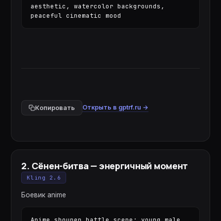
aesthetic, watercolor backgrounds, 
peaceful cinematic mood
Открыть в gptrf.ru →
Копировать
2
.
Сёнен-битва — энергичный момент
Kling 2.6
Боевик anime
Anime shounen battle scene: young male 