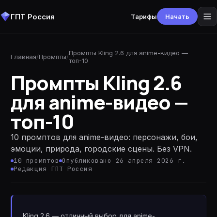
ГПТ Россия
Тарифы
Начать
Промпты Kling 2.6 для anime-видео —
Главная
/
Промпты
/
топ-10
Промпты Kling 2.6
для anime-видео —
топ-10
10 промптов для anime-видео: персонажи, бои,
эмоции, природа, городские сцены. Без VPN.
10
промптов
Опубликовано 26 апреля 2026 г.
Редакция ГПТ Россия
Kling 2.6 — отличный выбор для anime-