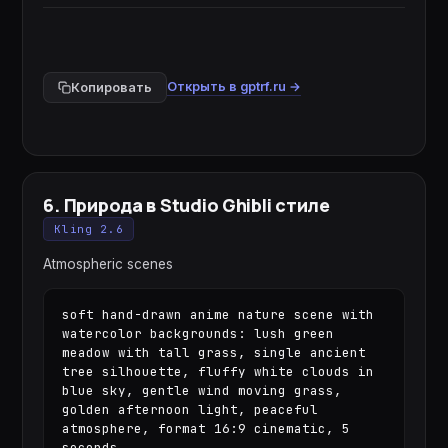
Открыть в gptrf.ru →
Копировать
6
.
Природа в Studio Ghibli стиле
Kling 2.6
Atmospheric scenes
soft hand-drawn anime nature scene with 
watercolor backgrounds: lush green 
meadow with tall grass, single ancient 
tree silhouette, fluffy white clouds in 
blue sky, gentle wind moving grass, 
golden afternoon light, peaceful 
atmosphere, format 16:9 cinematic, 5 
seconds