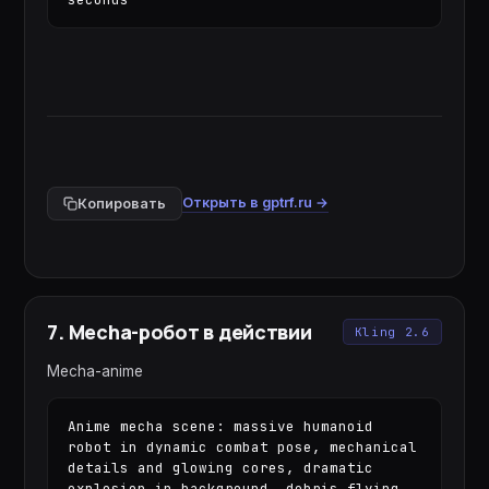
Открыть в gptrf.ru →
Копировать
7
.
Mecha-робот в действии
Kling 2.6
Mecha-anime
Anime mecha scene: massive humanoid 
robot in dynamic combat pose, mechanical 
details and glowing cores, dramatic 
explosion in background, debris flying, 