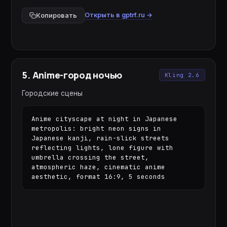
Открыть в gptrf.ru →
Копировать
5
.
Anime-город ночью
Kling 2.6
Городские сцены
Anime cityscape at night in Japanese 
metropolis: bright neon signs in 
Japanese kanji, rain-slick streets 
reflecting lights, lone figure with 
umbrella crossing the street, 
atmospheric haze, cinematic anime 
aesthetic, format 16:9, 5 seconds