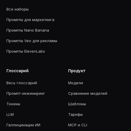
Все наборы
Промпты для маркетинга
Промпты Nano Banana
Промпты Veo для рекламы
Промпты ElevenLabs
Глоссарий
Продукт
Весь глоссарий
Модели
Промпт-инжиниринг
Сравнение моделей
Токены
Шаблоны
LLM
Тарифы
Галлюцинации ИИ
MCP и CLI