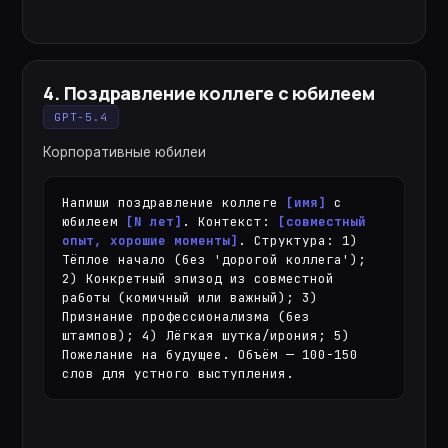
4
.
Поздравление коллеге с юбилеем
GPT-5.4
Корпоративные юбилеи
Напиши поздравление коллеге 
[имя]
 с 
юбилеем 
[N лет]
. Контекст: 
[совместный 
опыт, хорошие моменты]
. Структура: 1) 
Тёплое начало (без 'дорогой коллега'); 
2) Конкретный эпизод из совместной 
работы (комичный или важный); 3) 
Признание профессионализма (без 
штампов); 4) Лёгкая шутка/ирония; 5) 
Пожелание на будущее. Объём — 100-150 
слов для устного выступления.