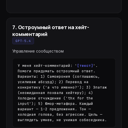
7
.
Остроумный ответ на хейт-
комментарий
GPT-5.4
Управление сообществом
У меня хейт-комментарий: '
[текст]
'. 
Помоги придумать остроумный ответ. 
Варианты: 1) Самоирония (соглашаюсь, 
усиливаю абсурд); 2) Перевод на 
конкретику ('а что именно?'); 3) Эпатаж 
(неожиданная похвала хейтеру); 4) 
Холодное отчуждение ('thx for the 
input'); 5) Юмор-метафора. Каждый 
вариант — 1-2 предложения. Тон — 
холодная голова, без агрессии. Цель — 
выглядеть умнее, не унижая собеседника.