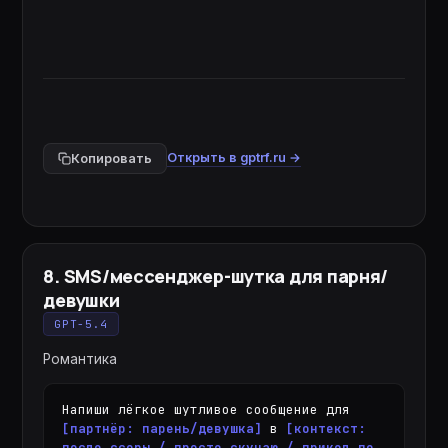
Открыть в gptrf.ru →
Копировать
8
.
SMS/мессенджер-шутка для парня/
девушки
GPT-5.4
Романтика
Напиши лёгкое шутливое сообщение для 
[партнёр: парень/девушка]
 в 
[контекст: 
после ссоры / просто скучаю / прикол по 