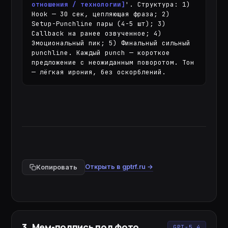
отношения / технологии]
'. Структура: 1) 
Hook — 30 сек, цепляющая фраза; 2) 
Setup-Punchline пары (4-5 шт); 3) 
Callback на ранее озвученное; 4) 
Эмоциональный пик; 5) Финальный сильный 
punchline. Каждый punch — короткое 
предложение с неожиданным поворотом. Тон 
— лёгкая ирония, без оскорблений.
Открыть в gptrf.ru →
Копировать
3
.
Мем-подпись под фото
GPT-5.4