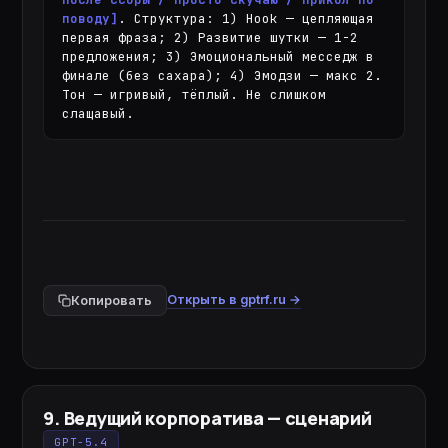
поводу]
. Структура: 1) Hook — цепляющая 
первая фраза; 2) Развитие шутки — 1-2 
предложения; 3) Эмоциональный месседж в 
финале (без сахара); 4) Эмодзи — макс 2. 
Тон — игривый, тёплый. Не слишком 
слащавый.
Открыть в gptrf.ru →
Копировать
9
.
Ведущий корпоратива — сценарий
GPT-5.4