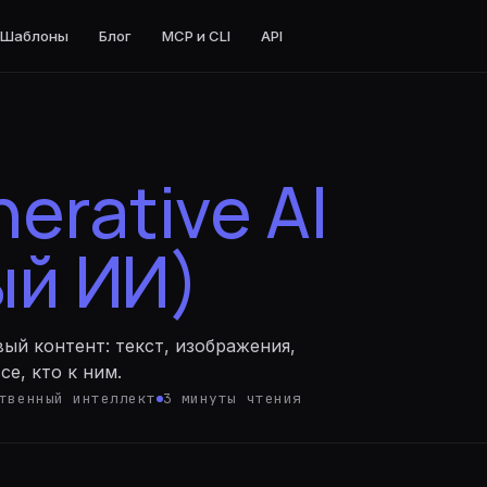
Шаблоны
Блог
MCP и CLI
API
nnet · код и агенты
erative AI
в
нженерия
ый ИИ)
код и агенты
 код и агенты
вый контент: текст, изображения,
се, кто к ним.
о
ты · reasoning
твенный интеллект
3
минуты
чтения
ильное reasoning