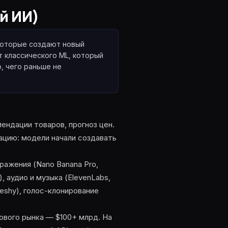
ый ИИ)
 которые создают новый
от классического ML, который
, чего раньше не
ендации товаров, прогноз цен.
ерацию: модели начали создавать
бражения (Nano Banana Pro,
e), аудио и музыка (ElevenLabs,
 Meshy), голос-клонирование
ового рынка — $100+ млрд. На