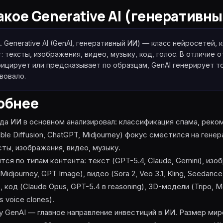
акое
Generative AI (генеративн
льный
· реалтайм
.
Generative AI (GenAI, генеративный ИИ) — класс нейросетей,
: тексты, изображения, видео, музыку, код, голос. В отличие 
ицирует или предсказывает по образцам, GenAI генерирует то
качественный
вовало.
 · мультимодал
обнее
да ИИ в основном анализировал: классификация спама, реком
 reasoning
able Diffusion, ChatGPT, Midjourney) фокус сместился на ген
ты, изображения, видео, музыку.
тся по типам контента: текст (GPT-5.4, Claude, Gemini), изо
Midjourney, GPT Image), видео (Sora 2, Veo 3.1, Kling, Seedanc
), код (Claude Opus, GPT-5.4 в reasoning), 3D-модели (Tripo,
s voice clones).
ion
у GenAI — главное направление инвестиций в ИИ. Размер мир