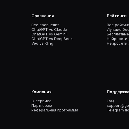
Сравнения
Рейтинги
Все сравнения
Все рейтин
ChatGPT vs Claude
Лучшие бес
ChatGPT vs Gemini
Бесплатные
ChatGPT vs DeepSeek
Нейросети 
Veo vs Kling
Нейросети 
Компания
Поддержк
О сервисе
FAQ
Партнёрам
support@gpt
Реферальная программа
Telegram п