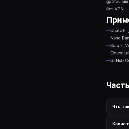
DeepSeek V3.1
gptrf.ru м
164K · reasoning · код ·
без VPN.
Прим
Grok 4 Fast
131K · быстрый · бюджетн
ChatGPT,
Nano Ban
Sora 2, 
ElevenLa
GitHub C
Част
Что та
Какие 