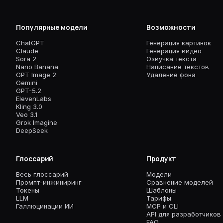
Популярные модели
Возможности
ChatGPT
Генерация картинок
Claude
Генерация видео
Sora 2
Озвучка текста
Nano Banana
Написание текстов
GPT Image 2
Удаление фона
Gemini
GPT-5.2
ElevenLabs
Kling 3.0
Veo 3.1
Grok Imagine
DeepSeek
Глоссарий
Продукт
Весь глоссарий
Модели
Промпт-инжиниринг
Сравнение моделей
Токены
Шаблоны
LLM
Тарифы
Галлюцинации ИИ
MCP и CLI
API для разработчиков
FAQ