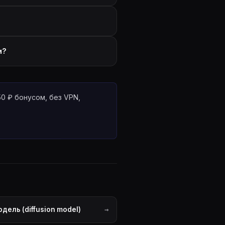
и?
50 ₽ бонусом, без VPN,
ель (diffusion model)