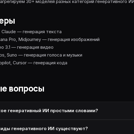
ы агрегируем 30+ моделей разных категорий генеративного ИИ
 дёшево
еры
ый
 Claude — генерация текста
ana Pro, Midjourney — генерация изображений
Veo 3.1 — генерация видео
bs, Suno — генерация голоса и музыки
opilot, Cursor — генерация кода
ые вопросы
кое генеративный ИИ простыми словами?
виды генеративного ИИ существуют?