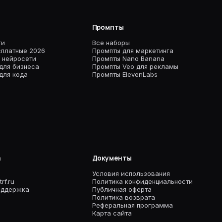
Промпты
ги
Все наборы
платные 2026
Промпты для маркетинга
 нейросети
Промпты Nano Banana
для бизнеса
Промпты Veo для рекламы
для кода
Промпты ElevenLabs
а
Документы
Условия использования
rf.ru
Политика конфиденциальности
оддержка
Публичная оферта
Политика возврата
Реферальная программа
Карта сайта