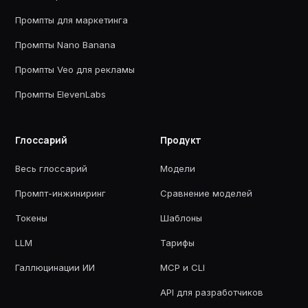
Промпты для маркетинга
Промпты Nano Banana
Промпты Veo для рекламы
Промпты ElevenLabs
Глоссарий
Продукт
Весь глоссарий
Модели
Промпт-инжиниринг
Сравнение моделей
Токены
Шаблоны
LLM
Тарифы
Галлюцинации ИИ
MCP и CLI
API для разработчиков