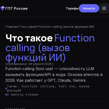
ГПТ Россия
Тарифы
Начать
Главная
/
Глоссарий
/
Function calling (вызов функций ИИ)
Что такое
Function
calling (вызов
функций ИИ)
Опубликовано:
26 апреля 2026 г.
Function calling (tool use) — способность LLM
вызывать функции/API в коде. Основа агентов в
2026. Как работает у GPT, Claude, Gemini.
Также:
function calling, tool use, вызов
функций
3
минуты
чтения