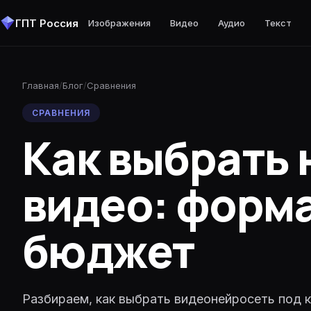
ГПТ Россия
Изображения
Видео
Аудио
Текст
Nano Banana Pro
Veo 3.1
ElevenLabs Multilingual v2
Claude Sonnet 5
HOT
TOP
NEW
TOP
Главная
/
Блог
/
Сравнения
2K · до 8 референсов · фото-качество
8 сек · 1080p · реалистичное движение
TTS · 30+ языков · эмоции
1M контекст · фронтир So
СРАВНЕНИЯ
GPT Image 2
Veo 3.1 Reference
ElevenLabs Turbo v2.5
GLM 5.2
NEW
NEW
NEW
Как выбрать 
до 4K · идеальный текст на изображении
до 3 референсов · единый стиль
TTS · быстрый · 6 ₽ за 1000 знако
1M контекст · агенты · и
Nano Banana 2
Kling 3.0 Motion Control
ElevenLabs Sound Effects
Claude Opus 5
NEW
универсальная · до 14 референсов
перенос движения · персонаж + видео
SFX · любой звук по описанию
1M контекст · фронтир · 
видео: форма
Seedream 4.5
Kling 2.6 Motion Control
ElevenLabs Scribe
Kimi K3
4K · 14 референсов · быстро
10 сек · перенос движения
расшифровка · тайм-коды · спикеры
1M контекст · MoE 2.8T ·
бюджет
GPT Image 1.5
Kling 2.6
ElevenLabs Voice Isolator
Claude Opus 4.7
быстро · качество HD опционально
10 сек · 1080p · точная физика
очистка голоса · убирает шум и эх
1M контекст · код · аген
Grok Imagine
Seedance 2
GPT-5.4
дерзкий стиль от xAI
15 сек · 1080p · авто-аудио · 20 ₽
1M контекст · vision · с
Разбираем, как выбрать видеонейросеть под 