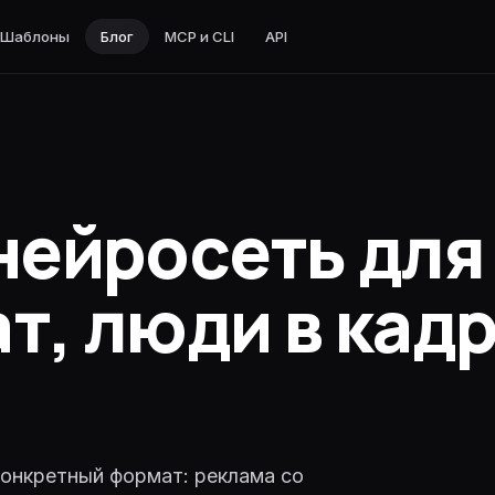
Шаблоны
Блог
MCP и CLI
API
nnet · код и агенты
нейросеть для
в
нженерия
код и агенты
т, люди в кадр
 код и агенты
о
ты · reasoning
ильное reasoning
конкретный формат: реклама со