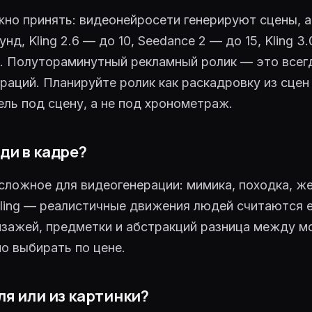
жно принять: видеонейросети генерируют сцены, а 
унд, Kling 2.6 — до 10, Seedance 2 — до 15, Kling 3
0. Полутораминутный рекламный ролик — это всег
ераций. Планируйте ролик как раскадровку из сцен
ль под сцену, а не под хронометраж.
юди в кадре?
ложное для видеогенерации: мимика, походка, ж
Kling — реалистичные движения людей считаются 
йзажей, предметки и абстракций разница между 
о выбирать по цене.
уля или из картинки?