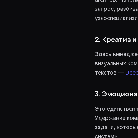
запрос, разбив
узкоспециализ
2. Креатив 
Здесь менеджер
визуальных ко
текстов —
Deep
3. Эмоциона
Это единственн
Удержание ком
задачи, которы
систем».