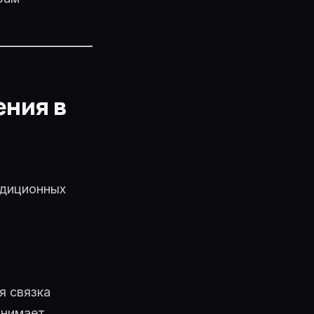
ения в
адиционных
я связка
нимает