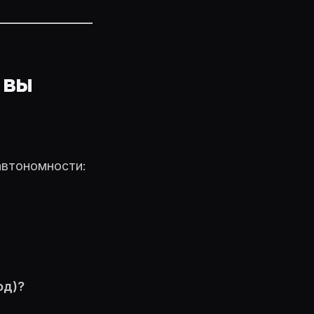
 вы
автономности:
од)?