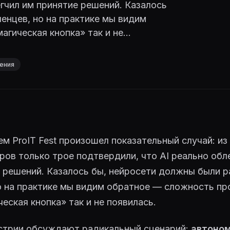
егчил им принятие решений. Казалось
льный
енцев, но на практике мы видим
гическая кнопка» так и не...
· реалтайм
ения
качественный
 · мультимодал
 reasoning
ем ProIT Fest произошел показательный случай: из
ов только трое подтвердили, что AI реально обл
 решений. Казалось бы, нейросети должны были р
о на практике мы видим обратное — сложность пр
ческая кнопка» так и не появилась.
ion
устрии обсуждают радикальный сценарий:
автоно