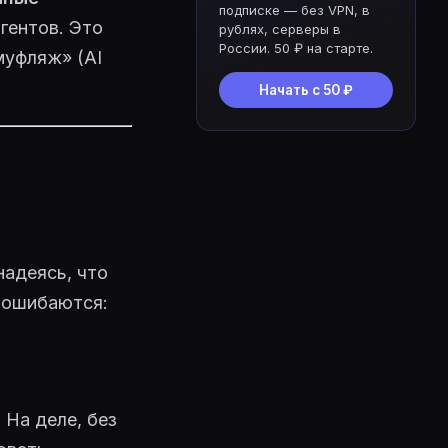
подписке — без VPN, в
гентов. Это
рублях, серверы в
России. 50 ₽ на старте.
муфляж» (AI
Начать с 50 ₽
надеясь, что
и ошибаются:
 На деле, без