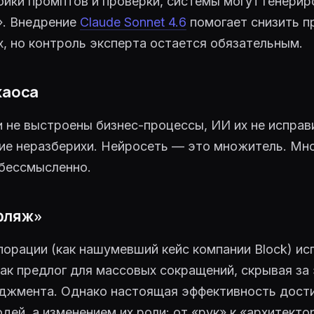
йки промптов и проверки, системы могут генерир
». Внедрение
Claude Sonnet 4.6
помогает снизить п
ах, но контроль эксперта остается обязательным.
хаоса
и не выстроены бизнес-процессы, ИИ их не исправ
ие неразберихи. Нейросеть — это множитель. Мн
бессмысленно.
фляж»
орации (как нашумевший кейс компании Block) и
ак предлог для массовых сокращений, скрывая за
джмента. Однако настоящая эффективность дости
дей, а изменением их роли: от «рук» к «архитекто