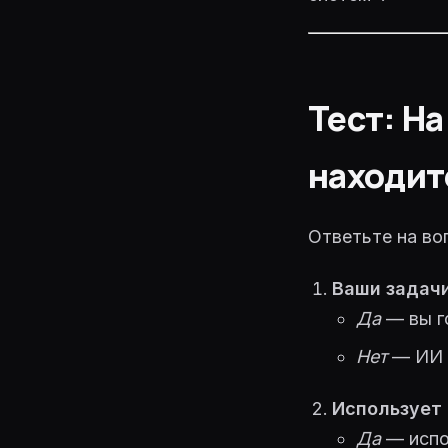
Тест: Н
находит
Ответьте на во
Ваши задачи
Да
— вы г
Нет
— ИИ т
Использует 
Да
— испо