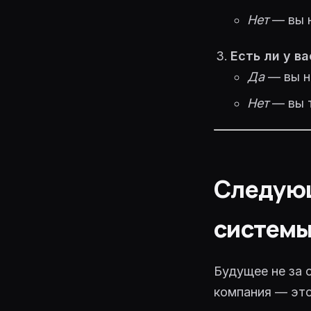
Нет
— вы н
Есть ли у в
Да
— вы на
Нет
— вы т
Следующ
систем
Будущее не за 
компания — это