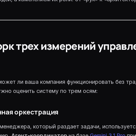
рк трех измерений управл
может ли ваша компания функционировать без тр
жно оценить систему по трем осям:
нная оркестрация
менеджера, который раздает задачи, используетс
мер,
Агент-координатор
на базе
Gemini 3.1 Pro
при