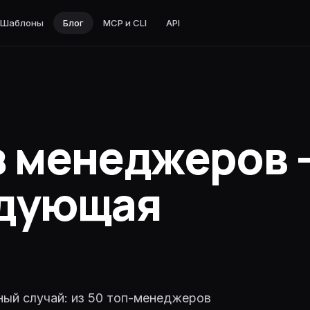
Шаблоны
Блог
MCP и CLI
API
nnet · код и агенты
з менеджеров 
в
нженерия
код и агенты
едующая
 код и агенты
о
ты · reasoning
ильное reasoning
ный случай: из 50 топ-менеджеров