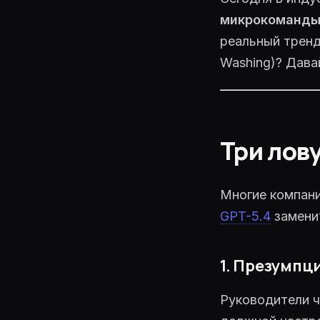
DeepSeek V3.1
164K · reasoning · код ·
микрокоманд
реальный тренд
Grok 4 Fast
131K · быстрый · бюджетн
Washing)? Дава
Три лов
Многие компани
GPT-5.4
заменит
1. Презумпц
Руководители ч