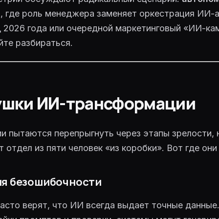
 дёшево
ы
, где роль менеджера заменяет оркестрация ИИ-а
 2026 года или очередной маркетинговый «ИИ-ка
ый
йте разбираться.
ушки ИИ-трансформации
и пытаются перепрыгнуть через этапы зрелости, 
 отдел из пяти человек «из коробки». Вот где он
ия безошибочности
асто верят, что ИИ всегда выдает точные данные.