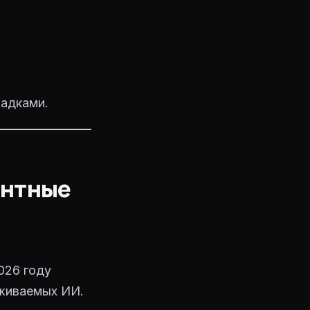
ладками.
ентные
026 году
рживаемых ИИ.