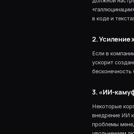
должной настро
«галлюцинации
в коде и текст
2. Усиление 
Если в компани
ускорит создан
бесконечность 
3. «ИИ-каму
Некоторые корп
внедрение ИИ к
проблемы мене
увольнением лю