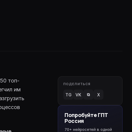
 50 топ-
ПОДЕЛИТЬСЯ
егчил им
⧉
TG
VK
X
азгрузить
оцессов
Попробуйте ГПТ
Россия
70+ нейросетей в одной
мные