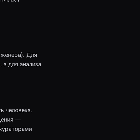
женера). Для
6
, а для анализа
ь человека.
дения —
«кураторами