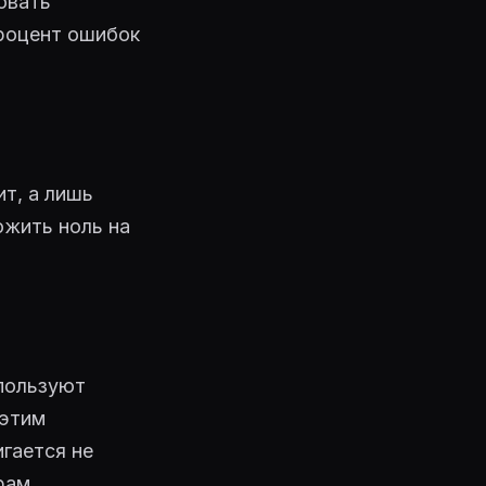
овать
роцент ошибок
ит, а лишь
ожить ноль на
спользуют
 этим
гается не
рам