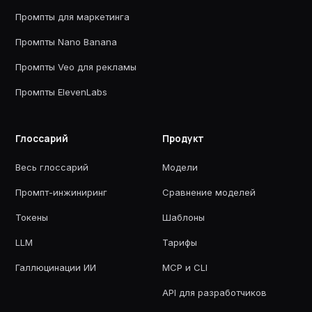
Промпты для маркетинга
Промпты Nano Banana
Промпты Veo для рекламы
Промпты ElevenLabs
Глоссарий
Продукт
Весь глоссарий
Модели
Промпт-инжиниринг
Сравнение моделей
Токены
Шаблоны
LLM
Тарифы
Галлюцинации ИИ
MCP и CLI
API для разработчиков